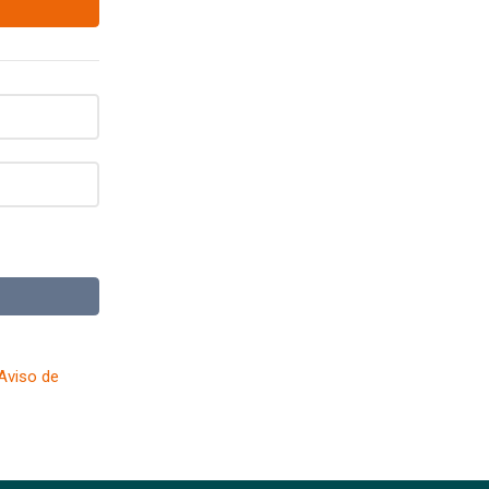
nta en:
Aviso de