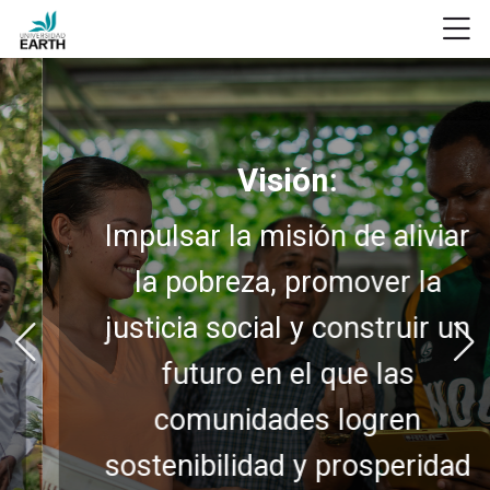
Skip to navigation
Skip to login form
Salta al contenido principal
Skip to footer
M
Página Principal
Archivo
Guía de Uso Campus Virtual (Moodle)
Visión:
Impulsar la misión de aliviar
la pobreza, promover la
justicia social y construir un
futuro en el que las
comunidades logren
sostenibilidad y prosperidad